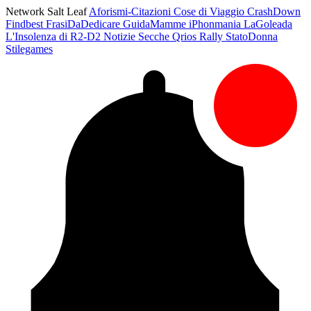
Network Salt Leaf
Aforismi-Citazioni
Cose di Viaggio
CrashDown
Findbest
FrasiDaDedicare
GuidaMamme
iPhonmania
LaGoleada
L'Insolenza di R2-D2
Notizie Secche
Qrios
Rally
StatoDonna
Stilegames