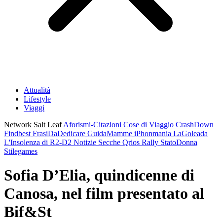
Attualità
Lifestyle
Viaggi
Network Salt Leaf
Aforismi-Citazioni
Cose di Viaggio
CrashDown
Findbest
FrasiDaDedicare
GuidaMamme
iPhonmania
LaGoleada
L'Insolenza di R2-D2
Notizie Secche
Qrios
Rally
StatoDonna
Stilegames
Sofia D’Elia, quindicenne di
Canosa, nel film presentato al
Bif&St